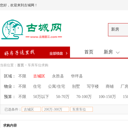
您好，欢迎来到古城网！
新房
首页
新房
当前位置：
首页
> 车库车位求购
区域：
不限
古城区
永胜县
华坪县
物业：
不限
住宅
公寓/住宅
别墅
写字楼
商铺
厂
预算：
不限
50万以下
50-70万
70-100万
100-150万
15
已选条件：
古城区
200万-300万
车库车位
求购内容