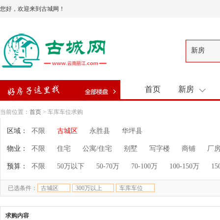
您好，欢迎来到古城网！
新房
首页
新房
当前位置：
首页
> 车库车位求购
区域：
不限
古城区
永胜县
华坪县
物业：
不限
住宅
公寓/住宅
别墅
写字楼
商铺
厂
预算：
不限
50万以下
50-70万
70-100万
100-150万
15
已选条件：
古城区
300万以上
车库车位
求购内容